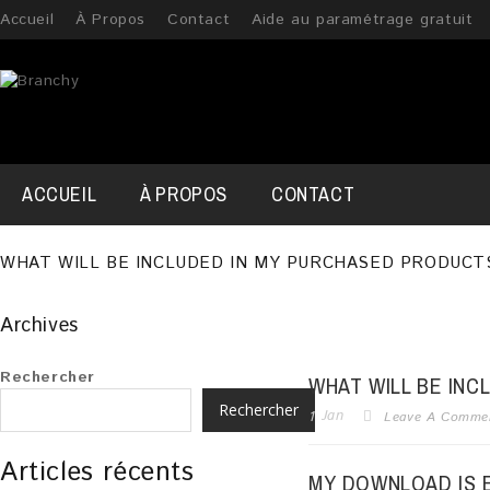
Accueil
À Propos
Contact
Aide au paramétrage gratuit
ACCUEIL
À PROPOS
CONTACT
WHAT WILL BE INCLUDED IN MY PURCHASED PRODUCT
Archives
Rechercher
WHAT WILL BE IN
Rechercher
1
Jan
Leave A Comme
Articles récents
MY DOWNLOAD IS E