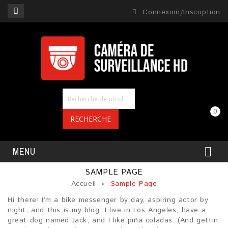
Connexion/Inscription
0
RECHERCHE
MENU
SAMPLE PAGE
Accueil
»
Sample Page
Hi there! I’m a bike messenger by day, aspiring actor by
night, and this is my blog. I live in Los Angeles, have a
great dog named Jack, and I like piña coladas. (And gettin’