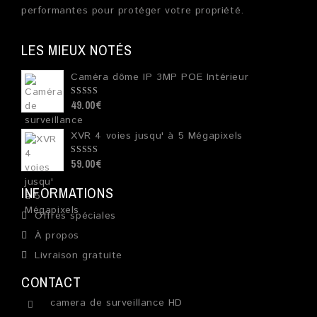
performantes pour protéger votre propriété.
LES MIEUX NOTÉS
Caméra dôme IP 3MP POE Intérieur
49.00
€
0
out
of
5
XVR 4 voies jusqu' à 5 Mégapixels
59.00
€
0
out
of
5
INFORMATIONS
Offres spéciales
À propos
Livraison gratuite
CONTACT
camera de surveillance HD