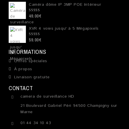
Caméra dôme IP 3MP POE Intérieur
49.00
€
0
out
of
5
XVR 4 voies jusqu' à 5 Mégapixels
59.00
€
0
out
of
5
INFORMATIONS
Offres spéciales
À propos
Livraison gratuite
CONTACT
camera de surveillance HD
21 Boulevard Gabriel Péri 94500 Champigny sur
Marne
01 44 34 10 43