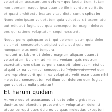
voluptatem accusantium
doloremque
laudantium, totam
rem aperiam, eaque ipsa quae ab illo inventore veritatis
et quasi architecto beatae vitae dicta sunt
explicabo
.
Nemo enim ipsam voluptatem quia voluptas sit aspernatur
aut odit aut fugit, sed quia consequuntur magni dolores
eos qui ratione voluptatem sequi nesciunt.
Neque porro quisquam est, qui dolorem ipsum quia dolor
sit amet, consectetur, adipisci velit, sed quia non
numquam eius modi tempora.
Incidunt ut labore et dolore magnam aliquam quaerat
voluptatem. Ut enim ad minima veniam, quis nostrum
exercitationem ullam corporis suscipit laboriosam, nisi ut
aliquid ex ea commodi consequatur?
Quis autem vel
eum
iure reprehenderit qui in ea voluptate velit esse quam nihil
molestiae consequatur, vel illum qui dolorem eum fugiat
quo voluptas nulla pariatur?
Et harum quidem
At vero eos et accusamus et iusto odio dignissimos
ducimus qui blanditiis praesentium voluptatum deleniti
atque corrupti quos dolores et quas molestias excepturi