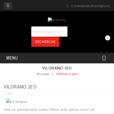
Connexion/Inscription
0
RECHERCHE
MENU
VILORANO JEO
Accueil
»
Vilorano jeo
VILORANO JEO
1
Jan
Sed ut perspiciatis unde omnis iste natus error sit