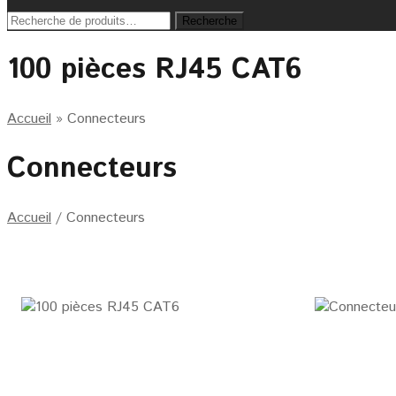
Recherche
Recherche
pour :
100 pièces RJ45 CAT6
Accueil
»
Connecteurs
Connecteurs
Accueil
/
Connecteurs
P
R
O
M
O
!