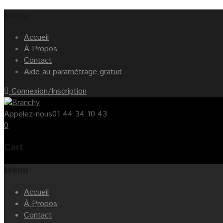
Menu
Accueil
À Propos
Contact
Aide au paramétrage gratuit
Connexion/Inscription
Appelez-nous
01 44 34 10 43
0
Cart
Menu
Skip
Accueil
to
À Propos
content
Contact