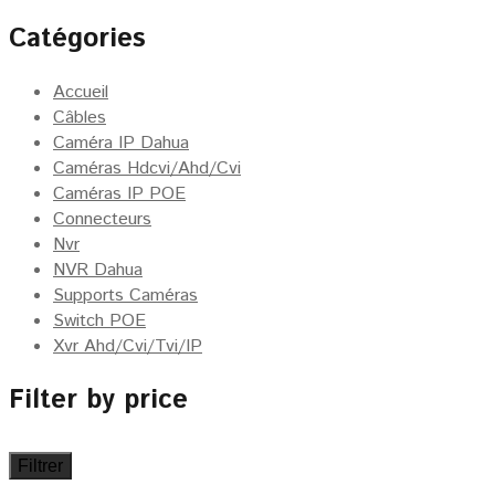
15.00€.
13.00€.
Catégories
Accueil
Câbles
Caméra IP Dahua
Caméras Hdcvi/Ahd/Cvi
Caméras IP POE
Connecteurs
Nvr
NVR Dahua
Supports Caméras
Switch POE
Xvr Ahd/Cvi/Tvi/IP
Filter by price
Filtrer