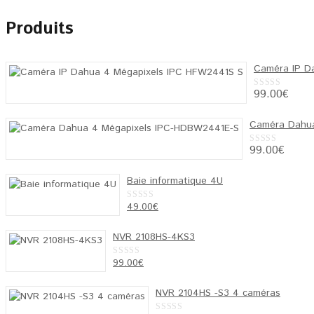
Produits
Caméra IP D
99.00
€
0
out
of
5
Caméra Dahua
99.00
€
0
out
of
5
Baie informatique 4U
Le
Le
49.00
€
0
out
prix
prix
of
5
NVR 2108HS-4KS3
initial
actuel
était :
est :
Le
Le
99.00
€
0
65.00€.
49.00€.
out
prix
prix
of
5
initial
actuel
NVR 2104HS -S3 4 caméras
était :
est :