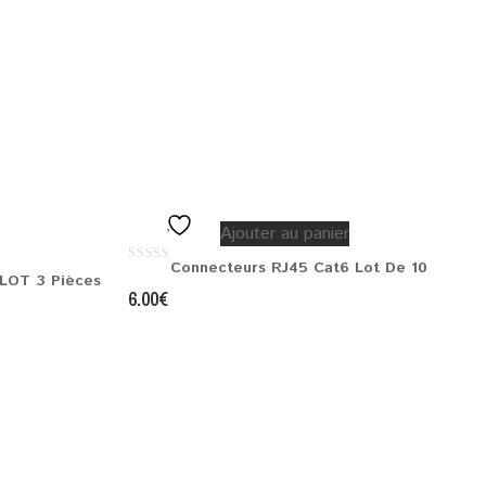
Ajouter au panier
Connecteurs RJ45 Cat6 Lot De 10
0
LOT 3 Pièces
out
6.00
€
of
5