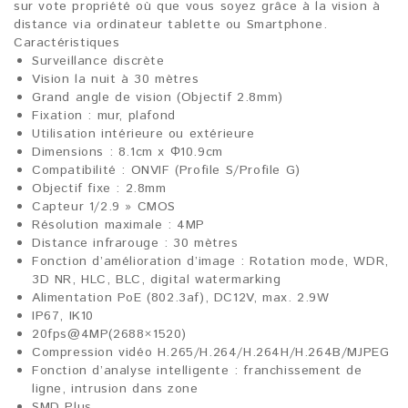
sur vote propriété où que vous soyez grâce à la vision à
distance via ordinateur tablette ou Smartphone.
Caractéristiques
Surveillance discrète
Vision la nuit à 30 mètres
Grand angle de vision (Objectif 2.8mm)
Fixation : mur, plafond
Utilisation intérieure ou extérieure
Dimensions : 8.1cm x Φ10.9cm
Compatibilité : ONVIF (Profile S/Profile G)
Objectif fixe : 2.8mm
Capteur 1/2.9 » CMOS
Résolution maximale : 4MP
Distance infrarouge : 30 mètres
Fonction d’amélioration d’image : Rotation mode, WDR,
3D NR, HLC, BLC, digital watermarking
Alimentation PoE (802.3af), DC12V, max. 2.9W
IP67, IK10
20fps@4MP(2688×1520)
Compression vidéo H.265/H.264/H.264H/H.264B/MJPEG
Fonction d’analyse intelligente : franchissement de
ligne, intrusion dans zone
SMD Plus