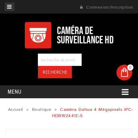
Connexion/Inscription
0
RECHERCHE
MENU
Accueil
»
Boutique
»
Caméra Dahua 4 Mégapixels IPC-
HDBW2441E-S