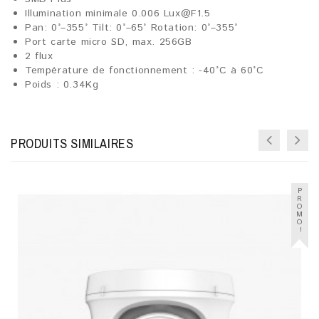
Illumination minimale 0.006 Lux@F1.5
Pan: 0°–355° Tilt: 0°–65° Rotation: 0°–355°
Port carte micro SD, max. 256GB
2 flux
Température de fonctionnement : -40°C à 60°C
Poids : 0.34Kg
PRODUITS SIMILAIRES
P
R
O
M
O
!