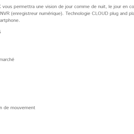
ous permettra une vision de jour comme de nuit, le jour en coul
un NVR (enregistreur numérique). Technologie CLOUD plug and pla
martphone.
5
 marché
tion de mouvement