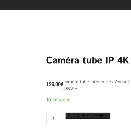
Caméra tube IP 4K
caméra tube intérieur extérieu
129.00
€
ONVIF
10 en stock
quantité
AJOUTER AU PANIER
de
Caméra