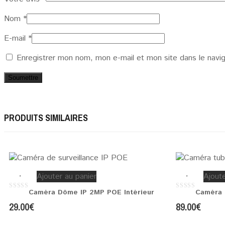
Nom
*
E-mail
*
Enregistrer mon nom, mon e-mail et mon site dans le navi
PRODUITS SIMILAIRES
Ajouter au panier
Ajoute
Caméra Dôme IP 2MP POE Intérieur
Caméra 
0
0
out
out
29.00
€
89.00
€
of
of
5
5