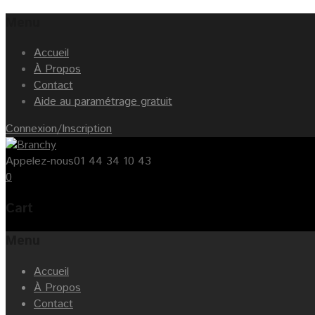
Menu
Accueil
À Propos
Contact
Aide au paramétrage gratuit
Connexion/Inscription
Appelez-nous
01 44 34 10 43
0
Cart
Menu
Skip
Accueil
to
À Propos
content
Contact