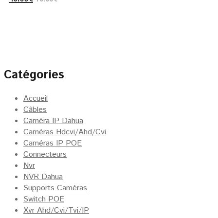
5
prix
prix
initial
actuel
était :
est :
79.00€.
49.00€.
Catégories
Accueil
Câbles
Caméra IP Dahua
Caméras Hdcvi/Ahd/Cvi
Caméras IP POE
Connecteurs
Nvr
NVR Dahua
Supports Caméras
Switch POE
Xvr Ahd/Cvi/Tvi/IP