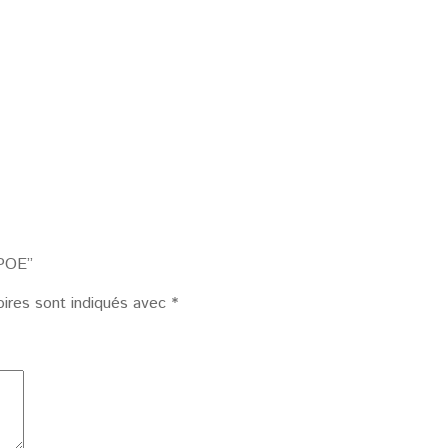
 POE”
oires sont indiqués avec
*