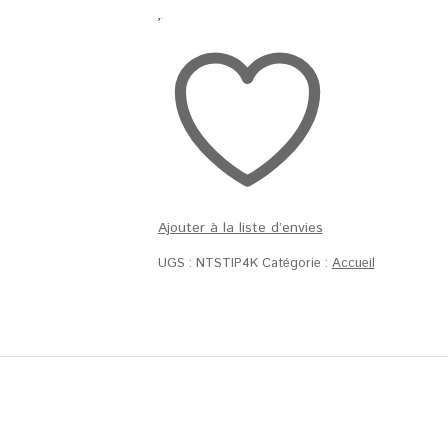
tube
IP
4K
POE
Ajouter à la liste d’envies
UGS :
NTSTIP4K
Catégorie :
Accueil