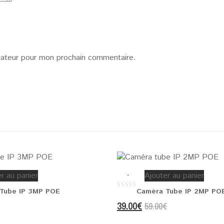
gateur pour mon prochain commentaire.
r au panier
Ajouter au panier
Tube IP 3MP POE
Caméra Tube IP 2MP PO
0
out
Le
Le
39.00
€
59.00
€
of
5
prix
prix