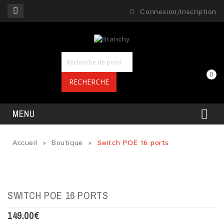
Connexion/Inscription
0
RECHERCHE
MENU
Accueil
»
Boutique
»
Switch POE 16 ports
SWITCH POE 16 PORTS
149.00
€