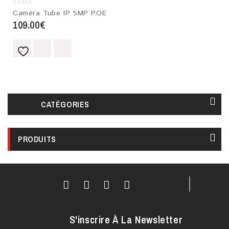
0
Caméra Tube IP 5MP POE
out
109.00
€
of
5
CATÉGORIES
PRODUITS
S'inscrire À La Newsletter